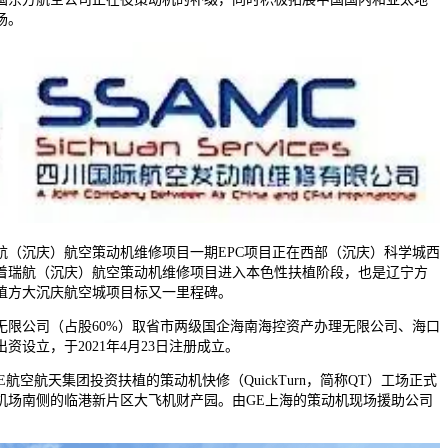
场。
瑞航（沉庆）航空策动机维修项目一期EPC项目正在西部（沉庆）科学城西
着瑞航（沉庆）航空策动机维修项目进入本色性扶植阶段，也是辽宁方
植方大沉庆航空城项目标又一里程碑。
公司（占股60%）取省市两级国企海南海控资产办理无限公司、海口
资设立，于2021年4月23日注册成立。
E航空航天集团投资扶植的策动机快修（QuickTurn，简称QT）工场正式
机场南侧的临港新片区大飞机财产园。由GE上海的策动机现场援助公司