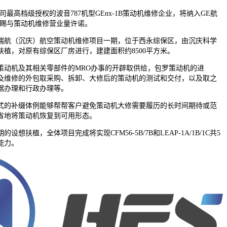
高档级授权的波音787机型GEnx-1B策动机维修企业，将纳入GE航
司赐与策动机维修营业量许诺。
航（沉庆）航空策动机维修项目一期，位于西永综保区，由沉庆科学
植，对原有综保区厂房进行，建建面积约8500平方米。
机及其相关零部件的MRO办事的开辟取供给，包罗策动机的进
及维修的外包取采购、拆卸、大修后的策动机的测试和交付，以及取之
据办理和行政办理等。
的补缀体例能够帮帮客户避免策动机大修需要履历的长时间期待或范
省地将策动机恢复到可用形态。
扶植，全体项目完成将实现CFM56-5B/7B和LEAP-1A/1B/1C共5
能力。