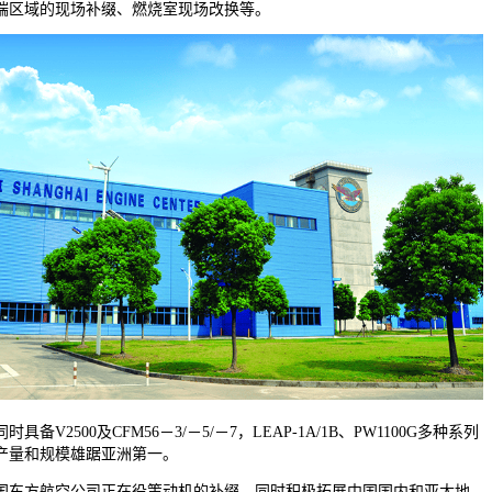
端区域的现场补缀、燃烧室现场改换等。
2500及CFM56－3/－5/－7，LEAP-1A/1B、PW1100G多种系列
产量和规模雄踞亚洲第一。
东方航空公司正在役策动机的补缀，同时积极拓展中国国内和亚太地