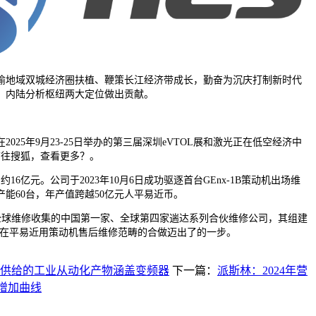
地域双城经济圈扶植、鞭策长江经济带成长，勤奋为沉庆打制新时代
、内陆分析枢纽两大定位做出贡献。
25年9月23-25日举办的第三届深圳eVTOL展和激光正在低空经济中
前往搜狐，查看更多？。
6亿元。公司于2023年10月6日成功驱逐首台GEnx-1B策动机出场维
能60台，年产值跨越50亿元人平易近币。
全球维修收集的中国第一家、全球第四家遄达系列合伙维修公司，其组建
正在平易近用策动机售后维修范畴的合做迈出了的一步。
供给的工业从动化产物涵盖变频器
下一篇：
派斯林：2024年营
二增加曲线