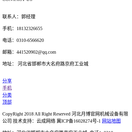
联系人：郭经理
手机：18132326655
电话：0310-6566620
邮箱：441520902@qq.com
地址： 河北省邯郸市大名府路京府工业城
分享
手机
分类
顶部
CopyRight 2018 All Right Reserved 河北月博官网机械设备有限
公司 技术支持：云成网络 冀ICP备16028274号-1
网站地图